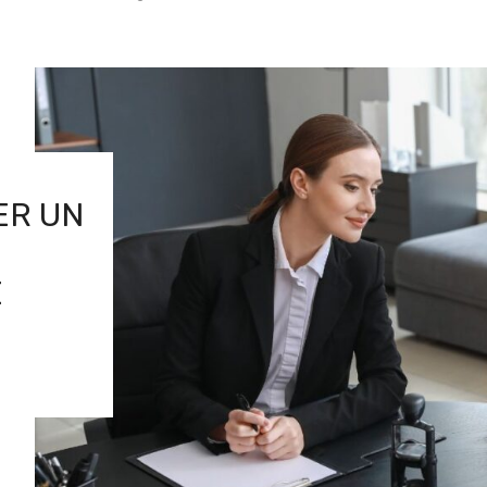
ER UN
E