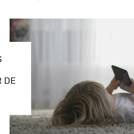
S
R DE