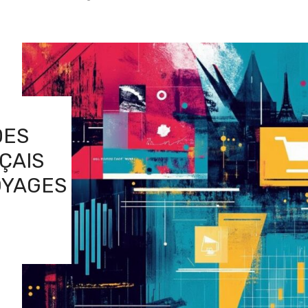
DES
ÇAIS
OYAGES